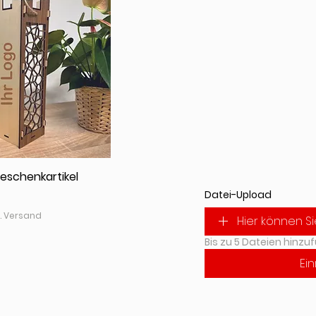
eschenkartikel
Datei-Upload
l. Versand
Hier können S
Bis zu 5 Dateien hinzu
Ei