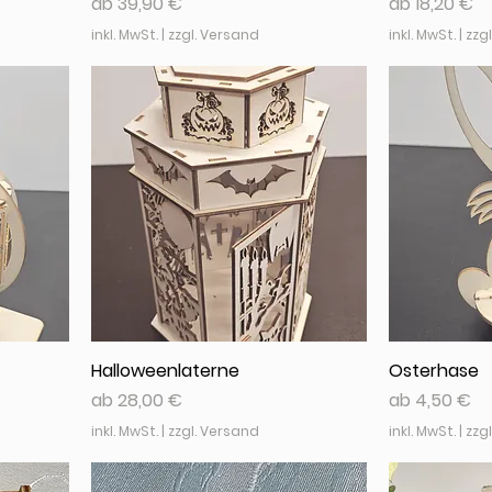
Sale-Preis
Sale-Preis
ab
39,90 €
ab
18,20 €
inkl. MwSt.
|
zzgl. Versand
inkl. MwSt.
|
zzg
Halloweenlaterne
Osterhase
Sale-Preis
Sale-Preis
ab
28,00 €
ab
4,50 €
inkl. MwSt.
|
zzgl. Versand
inkl. MwSt.
|
zzg