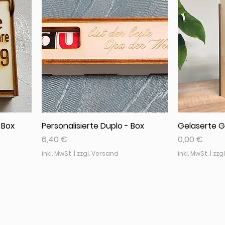
 Box
Personalisierte Duplo - Box
Gelaserte G
Preis
Preis
6,40 €
0,00 €
inkl. MwSt.
|
zzgl. Versand
inkl. MwSt.
|
zzg