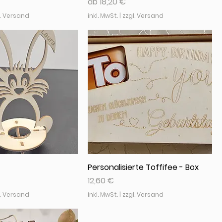
Sale-Preis
ab
18,20 €
l. Versand
inkl. MwSt.
|
zzgl. Versand
Personalisierte Toffifee - Box
Preis
12,60 €
l. Versand
inkl. MwSt.
|
zzgl. Versand