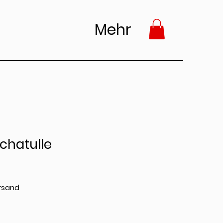
Mehr
hatulle
ersand