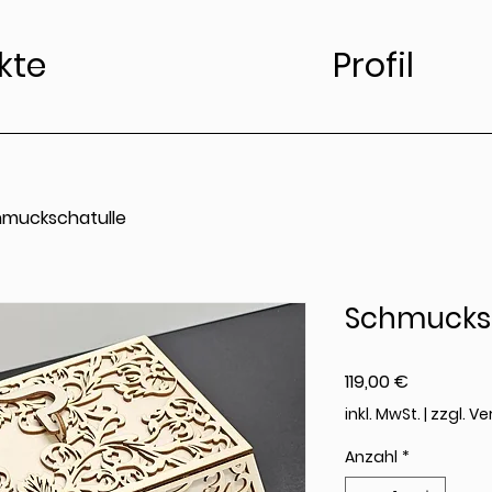
kte
Profil
muckschatulle
Schmucksc
Preis
119,00 €
inkl. MwSt.
|
zzgl. V
Anzahl
*