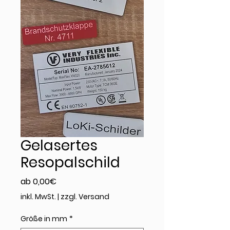
Gelasertes
Resopalschild
Sale-
ab
0,00€
Preis
inkl. MwSt.
|
zzgl. Versand
Größe in mm
*